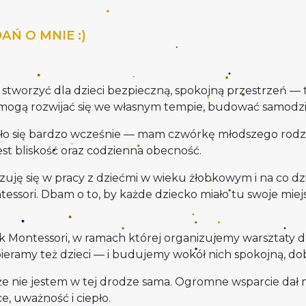
AŃ O MNIE :)
stworzyć dla dzieci bezpieczną, spokojną przestrzeń — t
 mogą rozwijać się we własnym tempie, budować samodzie
iło się bardzo wcześnie — mam czwórkę młodszego rodzeń
jest bliskość oraz codzienna obecność.
zuję się w pracy z dziećmi w wieku żłobkowym i na co dz
ori. Dbam o to, by każde dziecko miało tu swoje miejsc
 Montessori, w ramach której organizujemy warsztaty dl
ieramy też dzieci — i budujemy wokół nich spokojną, do
, że nie jestem w tej drodze sama. Ogromne wsparcie dał
e, uważność i ciepło.