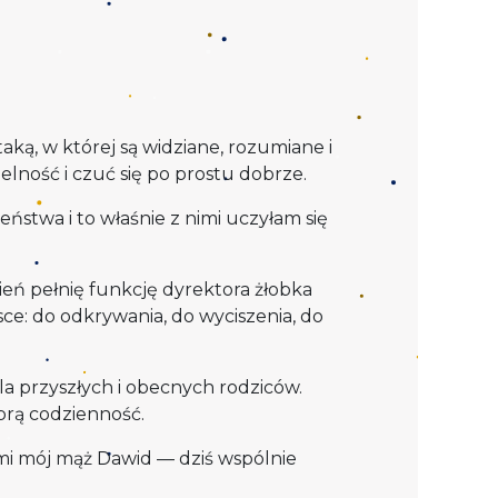
aką, w której są widziane, rozumiane i
lność i czuć się po prostu dobrze.
stwa i to właśnie z nimi uczyłam się
ień pełnię funkcję dyrektora żłobka
e: do odkrywania, do wyciszenia, do
a przyszłych i obecnych rodziców.
brą codzienność.
 mi mój mąż Dawid — dziś wspólnie