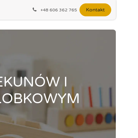
i
Galeria
Kontakt
+48 606 362 765
EKUNÓW I
ŻŁOBKOWYM