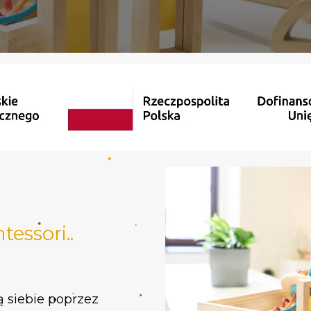
essori..
ą siebie poprzez