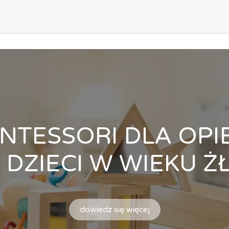
dra
Oddziały
Aktywny MALUCH
Zapisy
Aktualnośc
NTESSORI DLA OPI
 DZIECI W WIEKU 
dowiedz się więcej